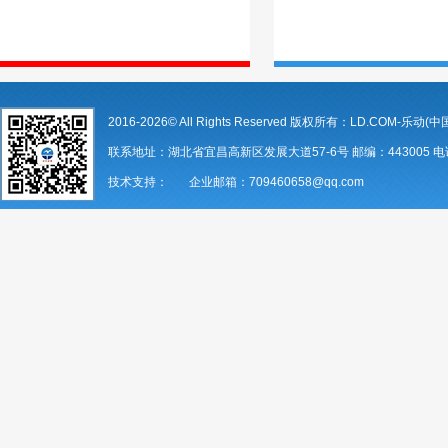
2016-2026© All Rights Reserved 版权所有：LD.COM-乐动
联系地址：湖北省宜昌高新区发展大道57-6号 邮编：443005 电话：07
技术支持： 企业邮箱：709460658@qq.com