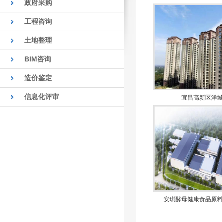
政府采购
工程咨询
土地整理
BIM咨询
造价鉴定
信息化评审
宜昌高新区洋
安琪酵母健康食品原