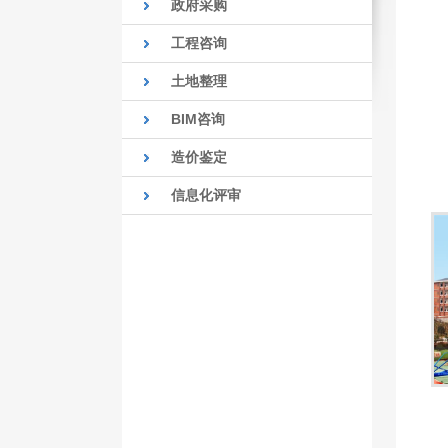
政府采购
工程咨询
土地整理
BIM咨询
造价鉴定
信息化评审