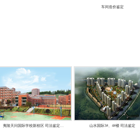
车间造价鉴定
夷陵天问国际学校新校区 司法鉴定…
山水国际3#、4#楼 司法鉴定