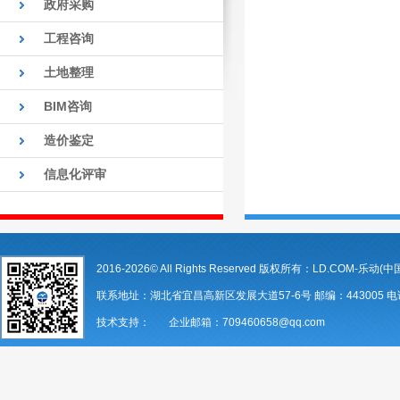
政府采购
工程咨询
土地整理
BIM咨询
造价鉴定
信息化评审
2016-2026© All Rights Reserved 版权所有：LD.COM-乐动
联系地址：湖北省宜昌高新区发展大道57-6号 邮编：443005 电话：07
技术支持： 企业邮箱：709460658@qq.com