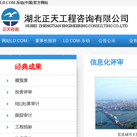
LD.COM-乐动(中国)官方网站
网站LD.COM-
董事长致辞
LD.COM-乐动
公告公示
业
乐动(中国)官方
(中国)官方网站
信息化评审
网站
概况
经典成果
概预算
投资评审
结(决)算审计
跟踪审计
工程招标
宜昌城市大