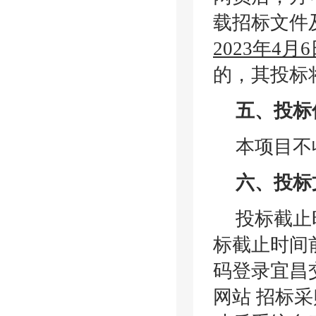
载招标文件
2023年
4
月
6
的，其投标
五、投标
本项目不
六、投标
投标截止
标截止时间
码登录宜昌交
网站 招标