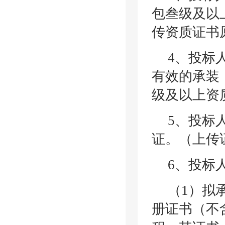
包叁级及以
传资质证书
4、投标
有效的承装
级及以上资
5、投标
证。（上传
6、投标
（
1）拟
册证书（不