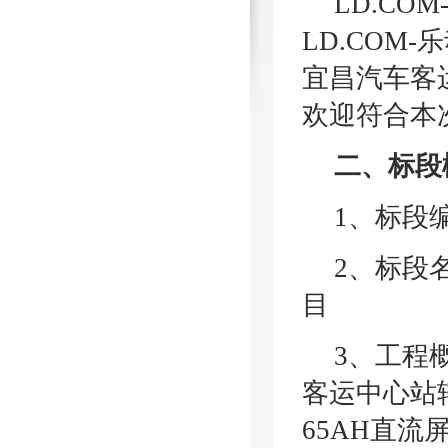
LD.C
LD.COM
宜昌汽车客
欢迎符合本
二、标段
1、标段编号
2、标段
目
3、工程
客运中心站
65AH直流