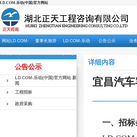
LD.COM-乐动(中国)官方网站
网站LD.COM-
董事长致辞
LD.COM-乐动
公告公示
业
乐动(中国)官方
(中国)官方网站
详细内容
网站
概况
公告公示
LD.COM-乐动(中国)官方网站 新
宜昌汽车
闻
工程招标
政府采购
一、招标