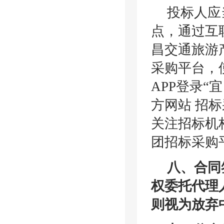
投标人应
点，通过互
昌交通旅游产
采购平台，
APP登录“
方网站 招
关注招标机
团招标采购
八、
合同
权委托代理
则视为放弃