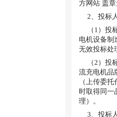
方网站 盖
2、投标
（
1）投
电机设备制
无效投标处
（
2）投
流充电机品
（上传委托
时取得同一
理）。
3、投标