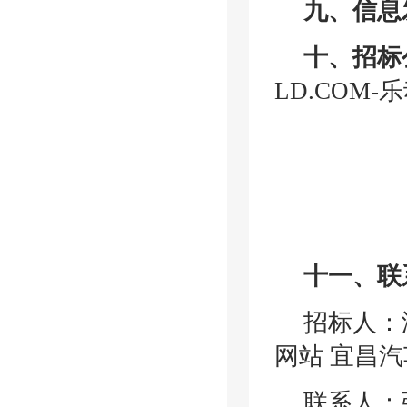
九、
信息
十
、招标
LD.COM
十
一
、联
招标人：
网站 宜昌
联系人：