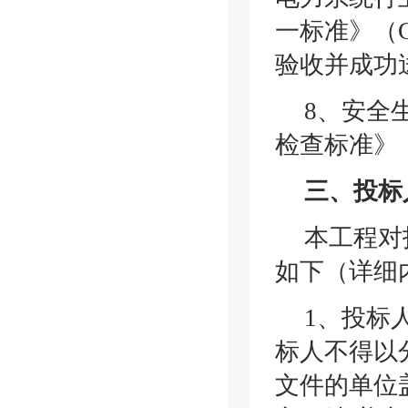
一标准》（G
验收并成功
8、安全
检查标准》（
三、投标
本工程对
如下（详细
1、投标
标人不得以分
文件的单位盖