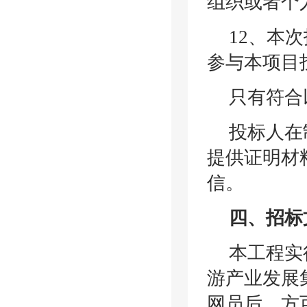
组织或者个
12、本
参与本项目
只有符合
投标人在
提供证明材
信。
四、招标
本工程实
游产业发展集
网员后，方