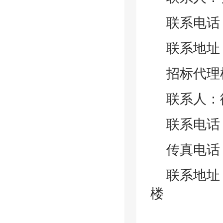
联系电话：1
联系地址
招标代理机
联系人：
联系电话
传真电话
联系地址
楼