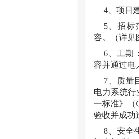
4、项目
5、招标
容。（详见
6、工期
容并通过电
7、质量
电力系统行
一标准》（G
验收并成功
8、安全