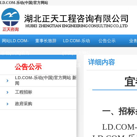
LD.COM-乐动(中国)官方网站
网站LD.COM-
董事长致辞
LD.COM-乐动
公告公示
业
乐动(中国)官方
(中国)官方网站
详细内容
网站
概况
公告公示
LD.COM-乐动(中国)官方网站 新
宜
闻
工程招标
政府采购
一、招标
LD.C