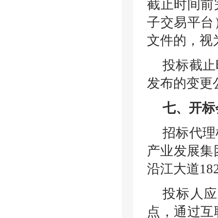
截止时间前
子交易平台
文件的，视
投标截止
发布的变更
七、开标
招标代理
产业发展集团
沿江大道
1
投标人应
点，通过互