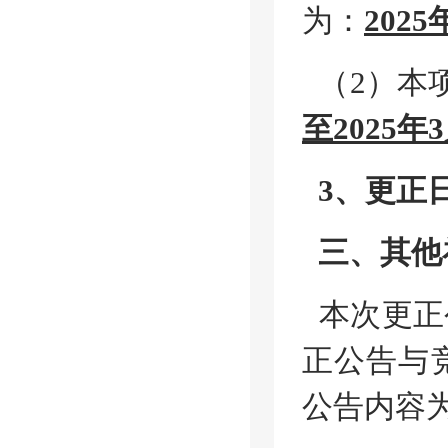
为：
202
5
（
2
）本
至
202
5
年
3
3、更正
三、其他
本次更正
正公告与
公告内容