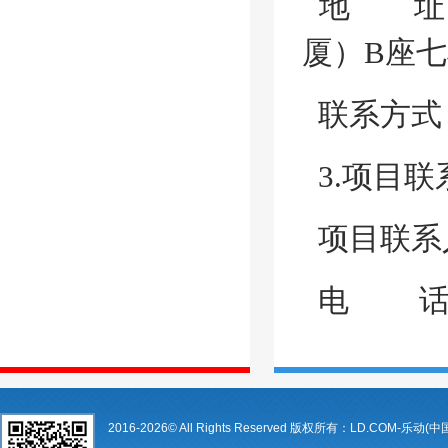
地 址：
厦）B座
联系方式
3.项目联
项目联系
电
2016-2026© All Rights Reserved 版权所有：LD.COM-乐动