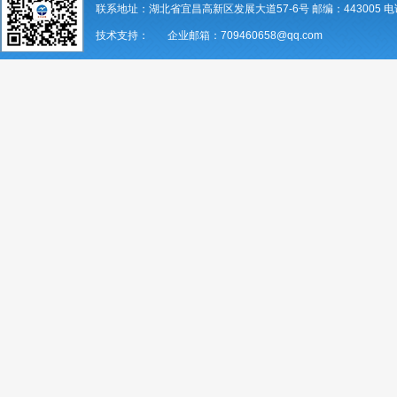
联系地址：湖北省宜昌高新区发展大道57-6号 邮编：443005 电话：07
技术支持： 企业邮箱：709460658@qq.com