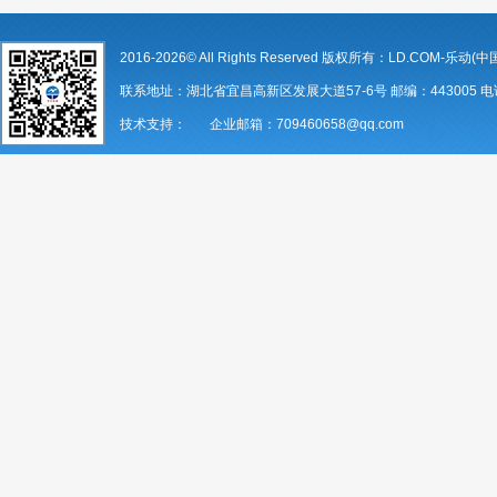
2016-2026© All Rights Reserved 版权所有：LD.COM-乐动
联系地址：湖北省宜昌高新区发展大道57-6号 邮编：443005 电话：07
技术支持： 企业邮箱：709460658@qq.com