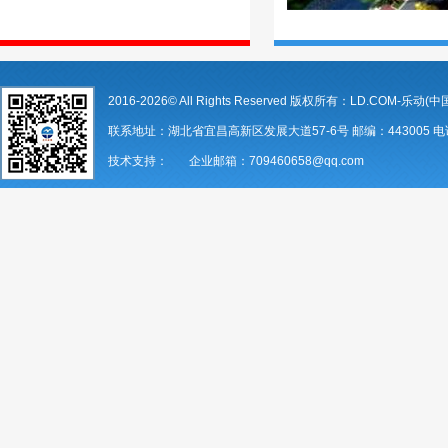
2016-2026© All Rights Reserved 版权所有：LD.COM-乐动
联系地址：湖北省宜昌高新区发展大道57-6号 邮编：443005 电话：07
技术支持： 企业邮箱：709460658@qq.com