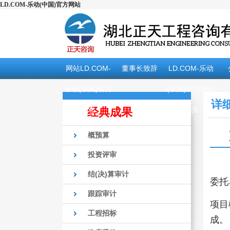
LD.COM-乐动(中国)官方网站
网站LD.COM-
董事长致辞
LD.COM-乐动
乐动(中国)官方
(中国)官方网站
详
网站
概况
经典成果
概预算
投资评审
结(决)算审计
委托
跟踪审计
项目
工程招标
成。