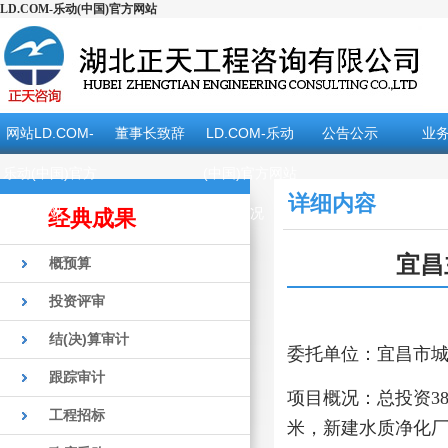
LD.COM-乐动(中国)官方网站
网站LD.COM-
董事长致辞
LD.COM-乐动
公告公示
业
乐动(中国)官方
(中国)官方网站
详细内容
网站
概况
经典成果
宜昌
概预算
投资评审
结(决)算审计
委托单位：
宜昌市
跟踪审计
项目概况：
总投资38
工程招标
米，新建水质净化厂1