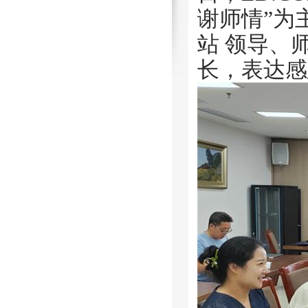
谢师情”为主
站 领导、
长，表达感