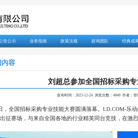
公告公示
业务指南
政策法规
咨询团队
经典成
细内容
刘超总参加全国招标采购专
发布时间：2025-12-24 浏览次数：4949 作者
日，全国招标采购专业技能大赛圆满落幕。LD.COM-乐动
出征赛场，与来自全国各地的行业精英同台竞技，在激