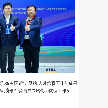
乐动(中国)官方网站 人才培育工作的成果
机，推动赛事经验与成果转化为岗位工作实
展。