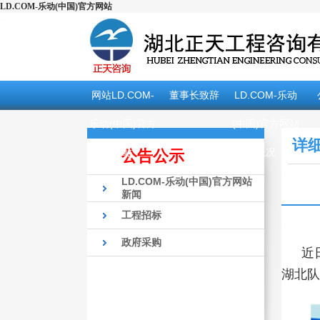
LD.COM-乐动(中国)官方网站
网站LD.COM-
董事长致辞
LD.COM-乐动
乐动(中国)官方
(中国)官方网站
详
网站
概况
公告公示
LD.COM-乐动(中国)官方网站
新闻
工程招标
政府采购
近
湖北队