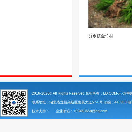
分乡镇金竹村
2016-2026© All Rights Reserved 版权所有：LD.COM-乐动
联系地址：湖北省宜昌高新区发展大道57-6号 邮编：443005 电话：07
技术支持： 企业邮箱：709460658@qq.com