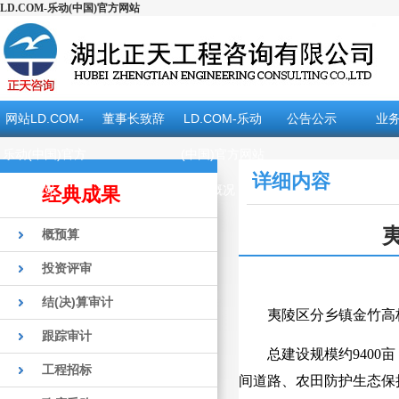
LD.COM-乐动(中国)官方网站
网站LD.COM-
董事长致辞
LD.COM-乐动
公告公示
业
乐动(中国)官方
(中国)官方网站
详细内容
网站
概况
经典成果
概预算
投资评审
结(决)算审计
夷陵区分乡镇金竹高
跟踪审计
总建设规模约9400
工程招标
间道路、农田防护生态保