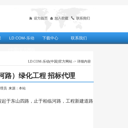
果
LD.COM-乐动
下载中心
联系我们
(中国)官方网站
LD.COM-乐动(中国)官方网站
-> 详细内容
河路）绿化工程 招标代理
：管理员 来源：本站
程起于东山四路，止于柏临河路，工程新建道路