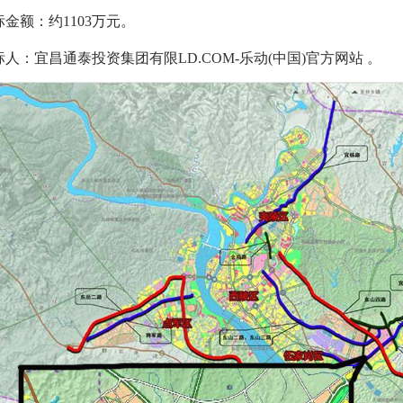
标金额：约
1103万元。
标人：宜昌通泰投资集团有限LD.COM-乐动(中国)官方网站 。