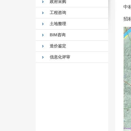
政府采购
中
工程咨询
招
土地整理
BIM咨询
造价鉴定
信息化评审