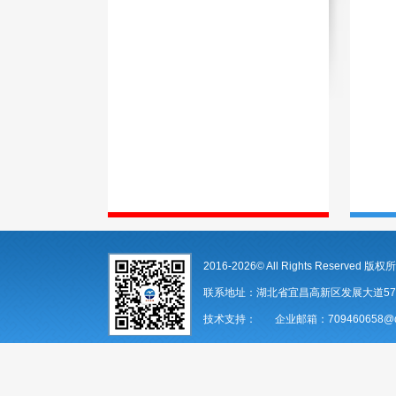
2016-2026© All Rights Reserve
联系地址：湖北省宜昌高新区发展大道57-6号 邮
技术支持： 企业邮箱：709460658@q