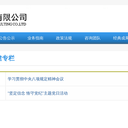
公告公示
业务指南
政策法规
咨询团队
经典成
建专栏
学习贯彻中央八项规定精神会议
“坚定信念 恪守党纪”主题党日活动