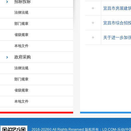
招标投标
宜昌市房屋建筑
法律法规
宜昌市综合招投
部门规章
省级规章
关于进一步加
本地文件
政府采购
法律法规
部门规章
省级规章
本地文件
2016-2026© All Rights Reserved 版权所有：LD.COM-乐动