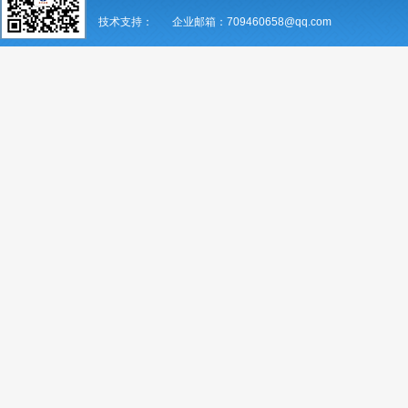
技术支持： 企业邮箱：709460658@qq.com